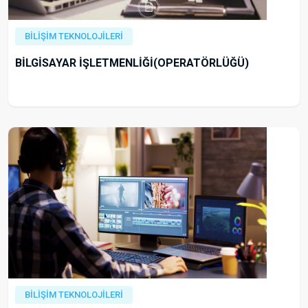
BİLİŞİM TEKNOLOJİLERİ
BİLGİSAYAR İŞLETMENLİĞİ(OPERATÖRLÜĞÜ)
BİLİŞİM TEKNOLOJİLERİ