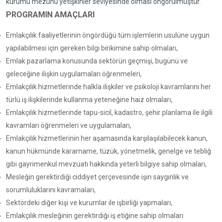
kurumu mezunu yetişkinler seviyesinde olması öngörülmüştür.
PROGRAMIN AMAÇLARI
Emlakçılık faaliyetlerinin öngördüğü tüm işlemlerin usulüne uygun
yapılabilmesi için gereken bilgi birikimine sahip olmaları,
Emlak pazarlama konusunda sektörün geçmişi, bugünü ve
geleceğine ilişkin uygulamaları öğrenmeleri,
Emlakçılık hizmetlerinde halkla ilişkiler ve psikoloji kavramlarını her
türlü iş ilişkilerinde kullanma yeteneğine haiz olmaları,
Emlakçılık hizmetlerinde tapu-sicil, kadastro, şehir planlama ile ilgili
kavramları öğrenmeleri ve uygulamaları,
Emlakçılık hizmetlerinin her aşamasında karşılaşılabilecek kanun,
kanun hükmünde kararname, tüzük, yönetmelik, genelge ve tebliğ
gibi gayrimenkul mevzuatı hakkında yeterli bilgiye sahip olmaları,
Mesleğin gerektirdiği ciddiyet çerçevesinde işin saygınlık ve
sorumluluklarını kavramaları,
Sektördeki diğer kişi ve kurumlar ile işbirliği yapmaları,
Emlakçılık mesleğinin gerektirdiği iş etiğine sahip olmaları