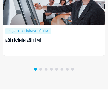
KİŞİSEL GELİŞİM VE EĞİTİM
EĞİTİCİNİN EĞİTİMİ