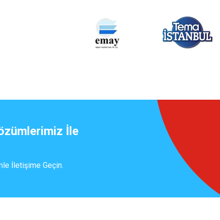
özümlerimiz İle
mle İletişime Geçin.