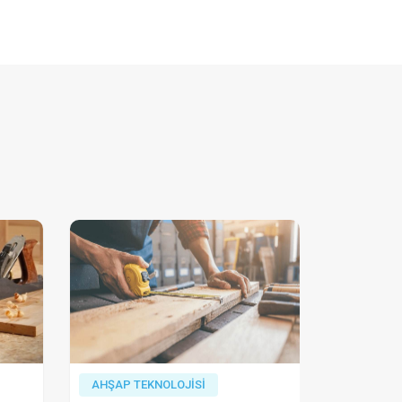
AHŞAP TEKNOLOJİSİ
AHŞAP TE