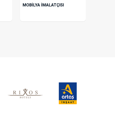
MOBİLYA İMALATÇISI
AHŞAP İS
(MARANG