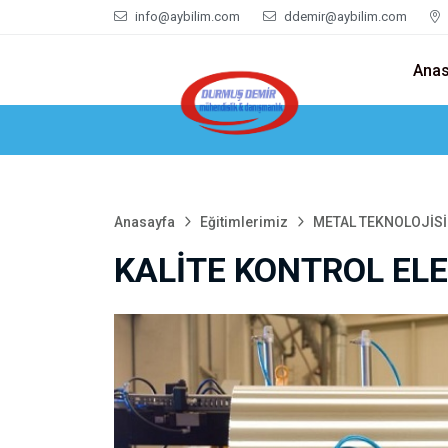
info@aybilim.com
ddemir@aybilim.com
Anas
Anasayfa
Eğitimlerimiz
METAL TEKNOLOJİSİ
KALİTE KONTROL EL