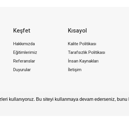
Keşfet
Kısayol
Hakkımızda
Kalite Politikası
Eğitimlerimiz
Tarafsızlık Politikası
Referanslar
İnsan Kaynakları
Duyurular
İletişim
leri kullanıyoruz. Bu siteyi kullanmaya devam ederseniz, bunu 
© 2026 Aybilim Eğitim | All Rights Reserved |
Web Tasarım