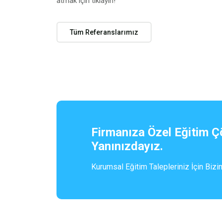
atmak için tıklayın!
Tüm Referanslarımız
Firmanıza Özel Eğitim Ç
Yanınızdayız.
Kurumsal Eğitim Talepleriniz İçin Bizi