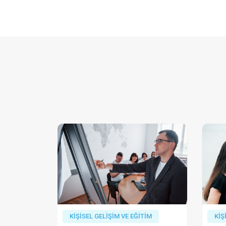
KİŞİSEL GELİŞİM VE EĞİTİM
KİŞ