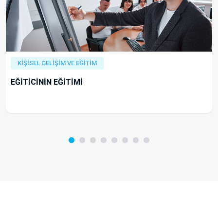
KİŞİSEL GELİŞİM VE EĞİTİM
EĞİTİCİNİN EĞİTİMİ