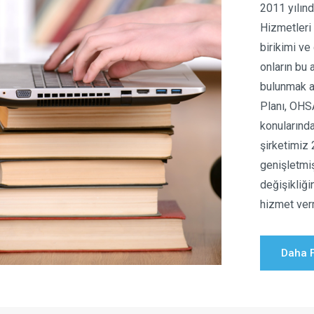
2011 yılın
Hizmetleri 
birikimi ve
onların bu 
bulunmak am
Planı, OHS
konularında
şirketimiz
genişletmiş
değişikliği
hizmet ve
Daha F