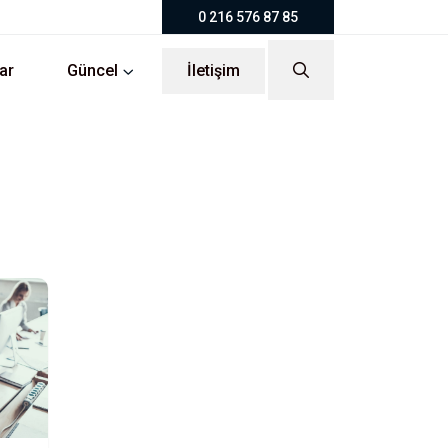
0 216 576 87 85
ar
Güncel
İletişim